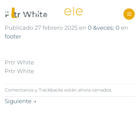
Saltar
al
Prtr White
contenido
Publicado
27 febrero 2025
en
0 &veces; 0
en
footer
Prtr White
Prtr White
Comentarios y Trackbacks están ahora cerrados.
Siguiente
→