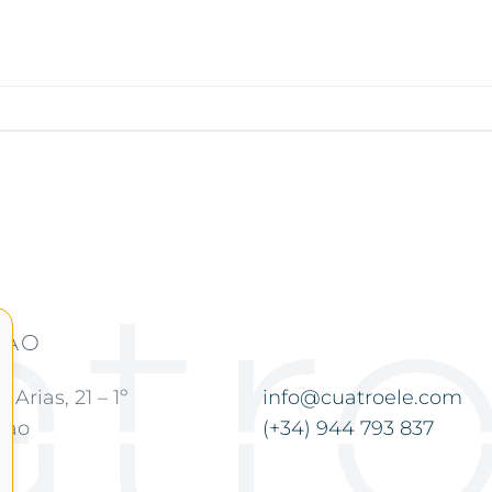
BAO
Arias, 21 – 1º
info@cuatroele.com
bao
(+34) 944 793 837