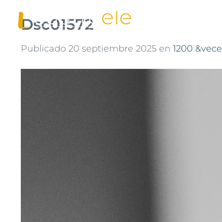
Saltar
Dsc01572
al
contenido
Publicado
20 septiembre 2025
en
1200 &vece