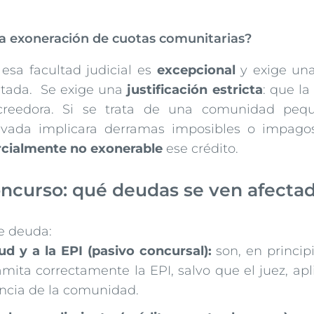
la exoneración de cuotas comunitarias?
esa facultad judicial es
excepcional
y exige una 
tada. Se exige una
justificación estricta
: que l
eedora. Si se trata de una comunidad peque
ada implicara derramas imposibles o impagos
arcialmente no exonerable
ese crédito.
oncurso: qué deudas se ven afecta
de deuda:
ud y a la EPI (pasivo concursal):
son, en princip
amita correctamente la EPI, salvo que el juez, apl
encia de la comunidad.