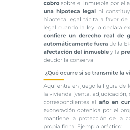
cobro
sobre el inmueble por el añ
una hipoteca legal
ni constituy
hipoteca legal tácita a favor d
legal cuando la ley lo declara e
confiere un derecho real de g
automáticamente fuera
de la EP
afectación del inmueble
y la
pre
deudor la conserva.
¿Qué ocurre si se transmite la v
Aquí entra en juego la figura de 
la vivienda (venta, adjudicación, d
correspondientes al
año en cur
exoneración obtenida por el prop
mantiene la protección de la c
propia finca. Ejemplo práctico: