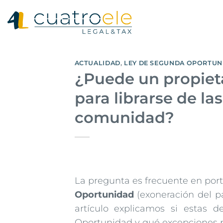
Saltar
al
contenido
ACTUALIDAD
,
LEY DE SEGUNDA OPORTUN
¿Puede un propiet
para librarse de l
comunidad?
La pregunta es frecuente en por
Oportunidad
(exoneración del pa
artículo explicamos si estas 
Oportunidad y qué excepciones p