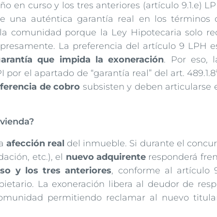
o en curso y los tres anteriores (artículo 9.1.e) L
e una auténtica garantía real en los términos 
e la comunidad porque la Ley Hipotecaria solo re
xpresamente. La preferencia del artículo 9 LPH e
arantía que impida la exoneración
. Por eso,
I por el apartado de “garantía real” del art. 489.1.
ferencia de cobro
subsisten y deben articularse en
ivienda?
la
afección real
del inmueble. Si durante el concu
ación, etc.), el
nuevo adquirente
responderá fren
so y los tres anteriores
, conforme al artículo 
ietario. La exoneración libera al deudor de resp
omunidad permitiendo reclamar al nuevo titular